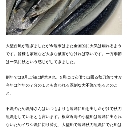
大型台風が過ぎましたが今週末はまた全国的に天気は崩れるよう
です。皆様も家屋など大きな被害がなければ幸いです。一方季節
は一気に秋という感じがしてきました。
例年では8月上旬に解禁され、9月には安価で出回る秋刀魚ですが
今年は昨年の７分の１とも言われる深刻な大不漁であるとのこ
と。
不漁のため漁師さんはいつもよりも遠洋に船を出し命がけで秋刀
魚漁をしているとも言います。根室近海の小型船は遠洋に出られ
ないためイワシ漁に切り替え、大型船で遠洋秋刀魚漁にでた船は