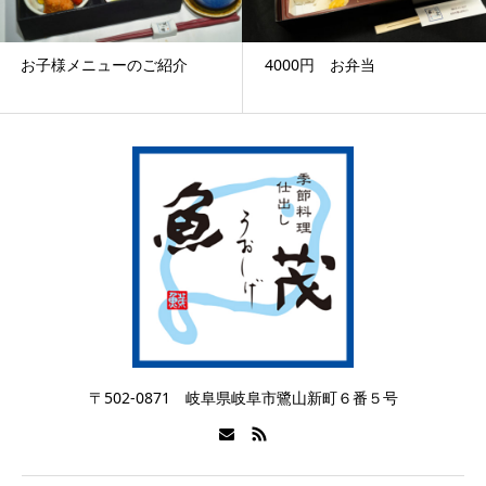
様メニューのご紹介
4000円 お弁当
30
〒502-0871 岐阜県岐阜市鷺山新町６番５号